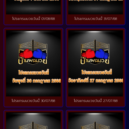
โปรแกรมมวยวันนี้ 01/08/68
โปรแกรมมวยวันนี้ 31/07/68
โปรแกรมมวยวันนี้ 30/07/68
โปรแกรมมวยวันนี้ 27/07/68