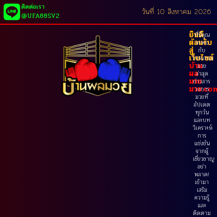
ติดต่อเรา
วันที่ 10 สิงหาคม 2026
@UFA88SV2
ยินดี
ที่นี่คุณ
ต้อนรับ
จะพบ
สู่
กับ
เว็บไซต์
โปรแกรม
บ้าน
มวย
ผล
ล่าสุด
มวย
ข่าวสาร
มวย.co
วงการ
มวยที่
อัปเดต
ทุกวัน
และบท
วิเคราะห์
การ
แข่งขัน
จากผู้
เชี่ยวชาญ
อย่า
พลาด!
เข้ามา
เสริม
ความรู้
และ
ติดตาม