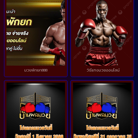
มวยพักยก888
วิธีแทงมวยออนไลน์